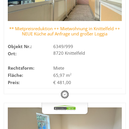
** Mietpreisreduktion ++ Mietwohnung in Knittelfeld ++
NEUE Küche auf Anfrage und großer Loggia
Objekt Nr.:
6349/999
8720 Knittelfeld
Ort:
Rechtsform:
Miete
Fläche:
65,97 m
2
Preis:
€ 481,00