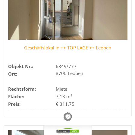
Geschäftslokal in ++ TOP LAGE ++ Leoben
Objekt Nr.:
6349/777
8700 Leoben
Ort:
Rechtsform:
Miete
Fläche:
7,13 m
2
Preis:
€ 311,75