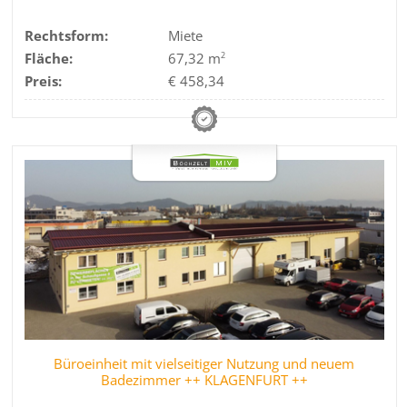
Rechtsform:
Miete
Fläche:
67,32 m
2
Preis:
€ 458,34
Büroeinheit mit vielseitiger Nutzung und neuem
Badezimmer ++ KLAGENFURT ++