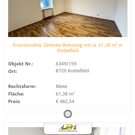
Provisionsfrei: Zentrale Wohnung mit ca. 61,38 m² in
Knittelfeld
Objekt Nr.:
6349/159
8720 Knittelfeld
Ort:
Rechtsform:
Miete
Fläche:
61,38 m
2
Preis:
€ 482,54