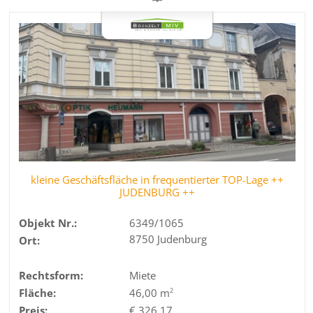
kleine Geschäftsfläche in frequentierter TOP-Lage ++
JUDENBURG ++
Objekt Nr.:
6349/1065
8750 Judenburg
Ort:
Rechtsform:
Miete
Fläche:
46,00 m
2
Preis:
€ 326,17