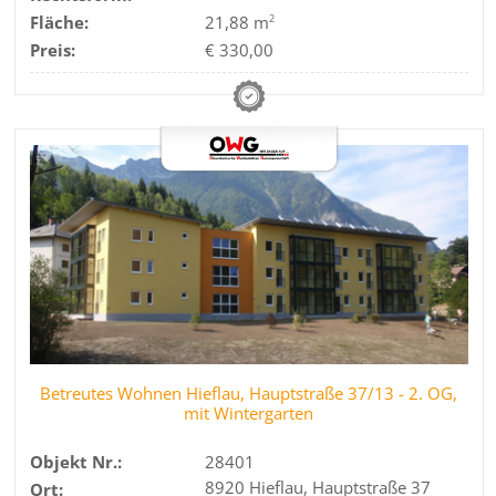
Fläche:
21,88 m
2
Preis:
€ 330,00
Betreutes Wohnen Hieflau, Hauptstraße 37/13 - 2. OG,
mit Wintergarten
Objekt Nr.:
28401
8920 Hieflau, Hauptstraße 37
Ort: