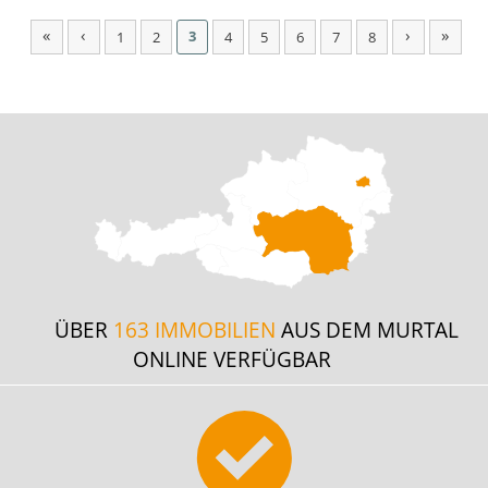
«
‹
›
»
3
1
2
4
5
6
7
8
ÜBER
163 IMMOBILIEN
AUS DEM MURTAL
ONLINE VERFÜGBAR