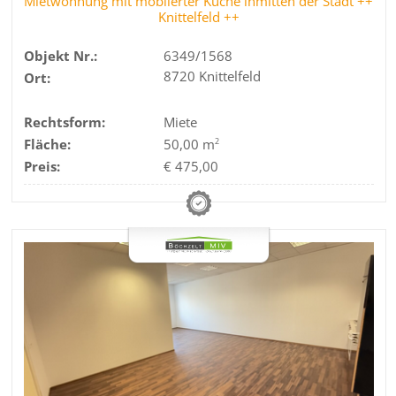
Mietwohnung mit möblierter Küche inmitten der Stadt ++
Knittelfeld ++
Objekt Nr.:
6349/1568
8720 Knittelfeld
Ort:
Rechtsform:
Miete
Fläche:
50,00 m
2
Preis:
€ 475,00