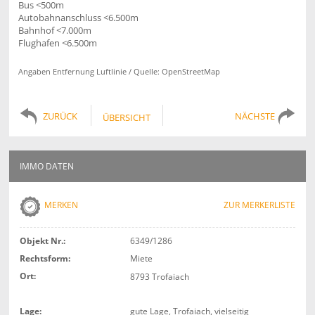
Bus <500m
Autobahnanschluss <6.500m
Bahnhof <7.000m
Flughafen <6.500m
Angaben Entfernung Luftlinie / Quelle: OpenStreetMap
ZURÜCK
NÄCHSTE
ÜBERSICHT
IMMO DATEN
MERKEN
ZUR MERKERLISTE
Objekt Nr.:
6349/1286
Rechtsform:
Miete
Ort:
8793 Trofaiach
Lage:
gute Lage, Trofaiach, vielseitig