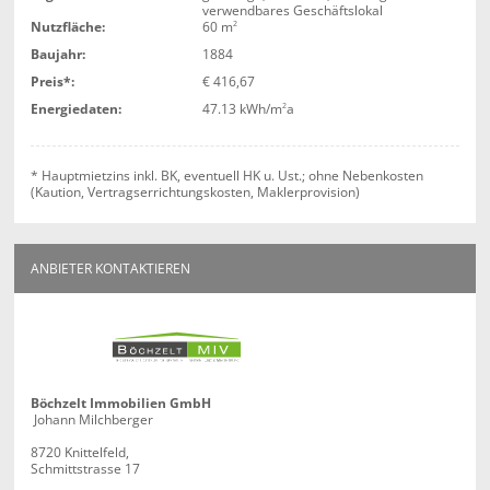
verwendbares Geschäftslokal
Nutzfläche:
60 m
2
Baujahr:
1884
Preis*:
€ 416,67
Energiedaten:
47.13 kWh/m
2
a
* Hauptmietzins inkl. BK, eventuell HK u. Ust.; ohne Nebenkosten
(Kaution, Vertragserrichtungskosten, Maklerprovision)
ANBIETER KONTAKTIEREN
Böchzelt Immobilien GmbH
Johann Milchberger
8720 Knittelfeld,
Schmittstrasse 17