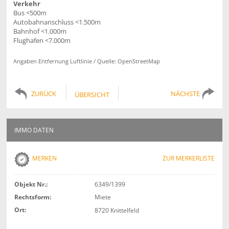
Verkehr
Bus <500m
Autobahnanschluss <1.500m
Bahnhof <1.000m
Flughafen <7.000m
Angaben Entfernung Luftlinie / Quelle: OpenStreetMap
ZURÜCK
NÄCHSTE
ÜBERSICHT
IMMO DATEN
MERKEN
ZUR MERKERLISTE
Objekt Nr.:
6349/1399
Rechtsform:
Miete
Ort:
8720 Knittelfeld