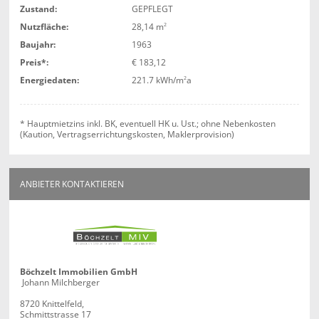
Zustand:
GEPFLEGT
Nutzfläche:
28,14 m
2
Baujahr:
1963
Preis*:
€ 183,12
Energiedaten:
221.7 kWh/m
2
a
* Hauptmietzins inkl. BK, eventuell HK u. Ust.; ohne Nebenkosten
(Kaution, Vertragserrichtungskosten, Maklerprovision)
ANBIETER KONTAKTIEREN
Böchzelt Immobilien GmbH
Johann Milchberger
8720 Knittelfeld,
Schmittstrasse 17