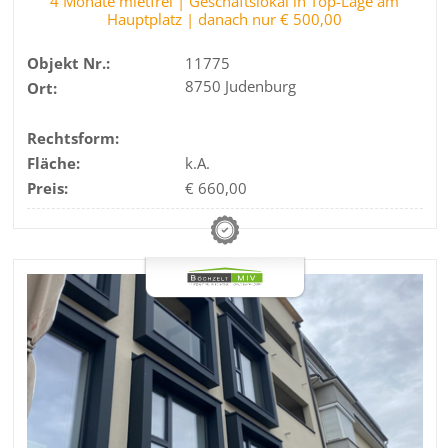
4 Monate mietfrei | Geschäftslokal in Top-Lage am
Hauptplatz | danach nur € 500,00
Objekt Nr.:
11775
8750 Judenburg
Ort:
Rechtsform:
Fläche:
k.A.
Preis:
€ 660,00