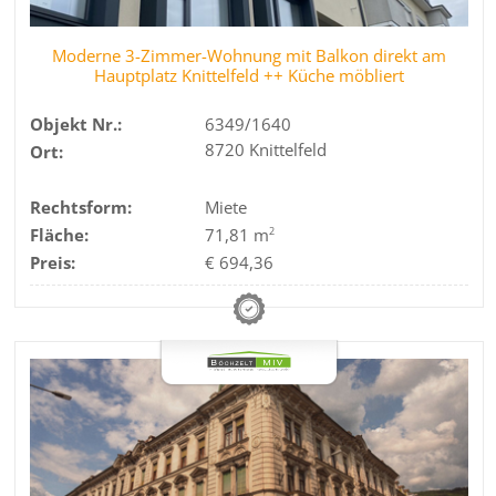
Moderne 3-Zimmer-Wohnung mit Balkon direkt am
Hauptplatz Knittelfeld ++ Küche möbliert
Objekt Nr.:
6349/1640
8720 Knittelfeld
Ort:
Rechtsform:
Miete
Fläche:
71,81 m
2
Preis:
€ 694,36