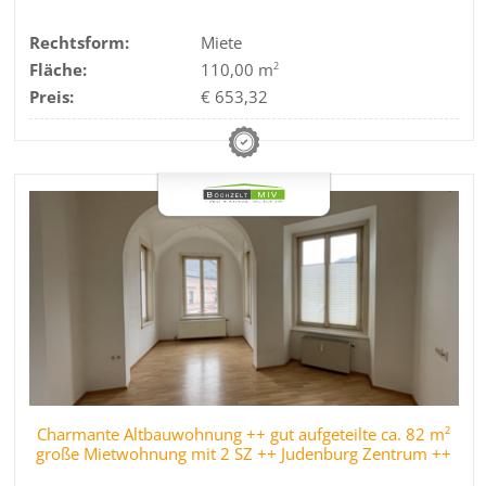
Rechtsform:
Miete
Fläche:
110,00 m
2
Preis:
€ 653,32
Charmante Altbauwohnung ++ gut aufgeteilte ca. 82 m²
große Mietwohnung mit 2 SZ ++ Judenburg Zentrum ++