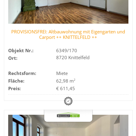
PROVISIONSFREI: Altbauwohnung mit Eigengarten und
Carport ++ KNITTELFELD ++
Objekt Nr.:
6349/170
8720 Knittelfeld
Ort:
Rechtsform:
Miete
Fläche:
62,98 m
2
Preis:
€ 611,45