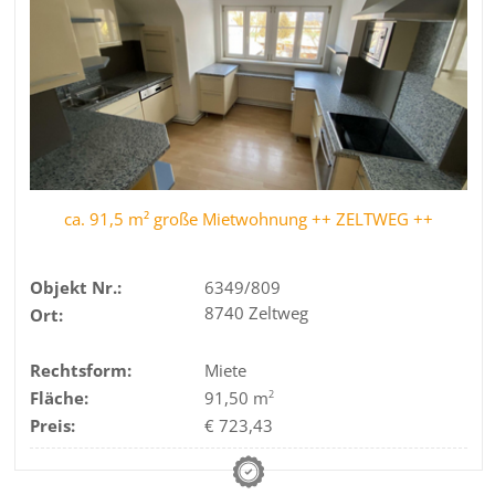
ca. 91,5 m² große Mietwohnung ++ ZELTWEG ++
Objekt Nr.:
6349/809
8740 Zeltweg
Ort:
Rechtsform:
Miete
Fläche:
91,50 m
2
Preis:
€ 723,43