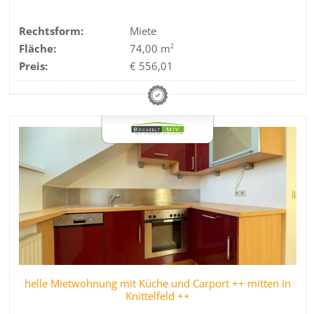
Rechtsform:
Miete
Fläche:
74,00 m
2
Preis:
€ 556,01
helle Mietwohnung mit Küche und Carport ++ mitten in
Knittelfeld ++