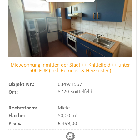
Mietwohnung inmitten der Stadt ++ Knittelfeld ++ unter
500 EUR (inkl. Betriebs- & Heizkosten)
Objekt Nr.:
6349/1567
8720 Knittelfeld
Ort:
Rechtsform:
Miete
Fläche:
50,00 m
2
Preis:
€ 499,00