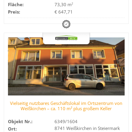
Fläche:
73,30 m
2
Preis:
€ 647,71
Vielseitig nutzbares Geschäftslokal im Ortszentrum von
Weißkirchen – ca. 110 m² plus großem Keller
Objekt Nr.:
6349/1604
8741 Weißkirchen in Steiermark
Ort: