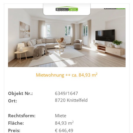
Mietwohnung ++ ca. 84,93 m²
Objekt Nr.:
6349/1647
8720 Knittelfeld
Ort:
Rechtsform:
Miete
Fläche:
84,93 m
2
Preis:
€ 646,49