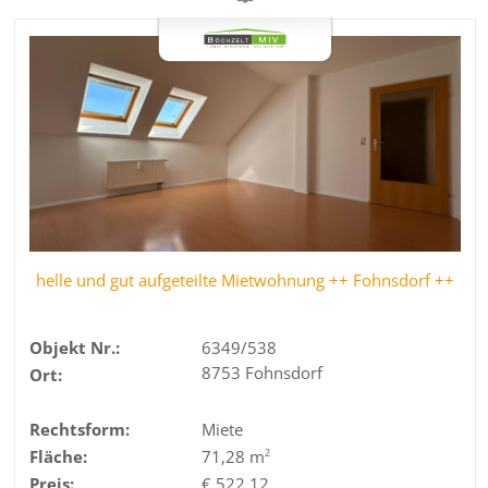
helle und gut aufgeteilte Mietwohnung ++ Fohnsdorf ++
Objekt Nr.:
6349/538
8753 Fohnsdorf
Ort:
Rechtsform:
Miete
Fläche:
71,28 m
2
Preis:
€ 522,12