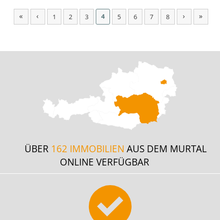
«
‹
›
»
4
1
2
3
5
6
7
8
ÜBER
162 IMMOBILIEN
AUS DEM MURTAL
ONLINE VERFÜGBAR