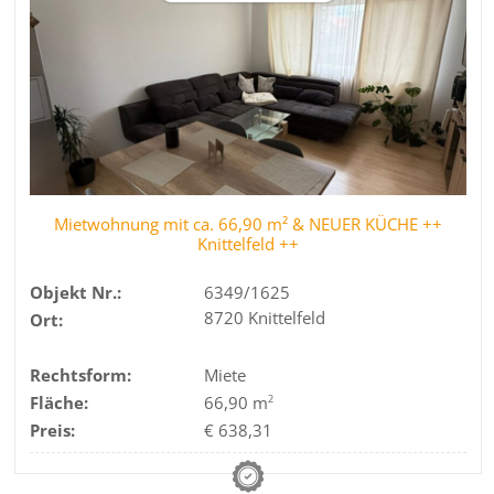
Mietwohnung mit ca. 66,90 m² & NEUER KÜCHE ++
Knittelfeld ++
Objekt Nr.:
6349/1625
8720 Knittelfeld
Ort:
Rechtsform:
Miete
Fläche:
66,90 m
2
Preis:
€ 638,31