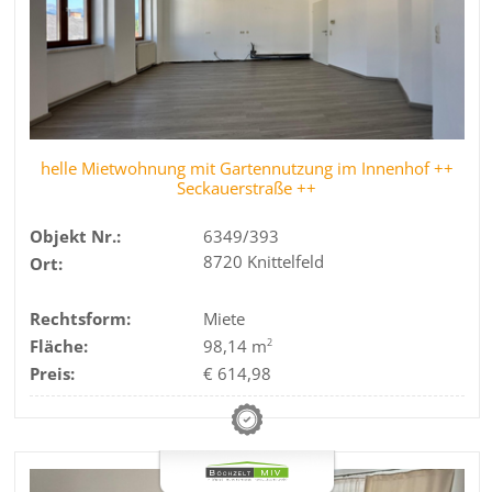
helle Mietwohnung mit Gartennutzung im Innenhof ++
Seckauerstraße ++
Objekt Nr.:
6349/393
8720 Knittelfeld
Ort:
Rechtsform:
Miete
Fläche:
98,14 m
2
Preis:
€ 614,98