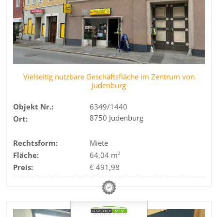
Vielseitig nutzbare Geschäftsfläche im Zentrum von
Judenburg
Objekt Nr.:
6349/1440
8750 Judenburg
Ort:
Rechtsform:
Miete
Fläche:
64,04 m
2
Preis:
€ 491,98